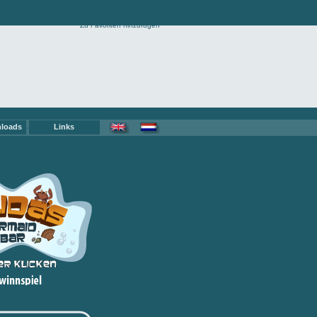
Als Startseite festlegen (IE)
Zu Favoriten hinzufügen
nloads
Links
ch
oads
ten
au