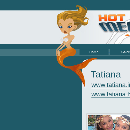
Home
Galer
Video
Eigene M
Profi Mo
Tatiana
Hobbymeerju
Eigene Sa
www.tatiana.i
Texte/St
www.tatiana.t