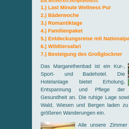
1.) Last Minute Wellness Pur
2.) Bäderwoche
3.) Romantiktage
4.) Familienpaket
5.) Entdeckungsreise mit Nationalp
6.) Wildtiersafari
7.) Besteigung des Großglockner
Das Margarethenbad ist ein Kur-,
Sport- und Badehotel. Die
Hotelanlage bietet Erholung,
Entspannung und Pflege der
Gesundheit an. Die ruhige Lage sow
Wald, Wiesen und Bergen laden zu 
größeren Wanderungen ein.
Alle unsere Zimmer