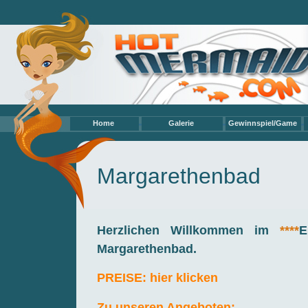
Home
Galerie
Gewinnspiel/Game
Videos
Eigene Models
Profi Models
Margarethenbad
Hobbymeerjungfrauen
Eigene Sammlung
Texte/Storys
Herzlichen Willkommen im
****
E
Margarethenbad.
PREISE: hier klicken
Zu unseren Angeboten: